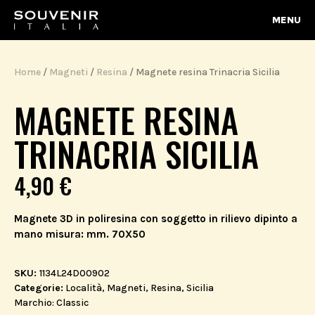
MENU
Home
/
Magneti
/
Resina
/ Magnete resina Trinacria Sicilia
MAGNETE RESINA
TRINACRIA SICILIA
4,90
€
Magnete 3D in poliresina con soggetto in rilievo dipinto a
mano misura: mm. 70X50
SKU:
1134L24D00902
Categorie:
Località
,
Magneti
,
Resina
,
Sicilia
Marchio:
Classic