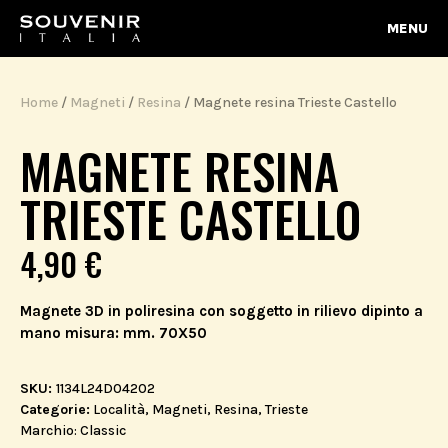
MENU
Home
/
Magneti
/
Resina
/ Magnete resina Trieste Castello
MAGNETE RESINA
TRIESTE CASTELLO
4,90
€
Magnete 3D in poliresina con soggetto in rilievo dipinto a
mano misura: mm. 70X50
SKU:
1134L24D04202
Categorie:
Località
,
Magneti
,
Resina
,
Trieste
Marchio:
Classic