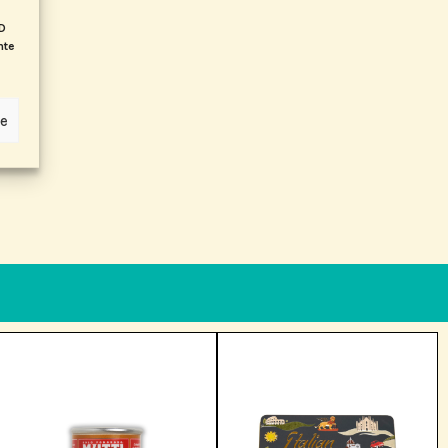
ID
nte
ze