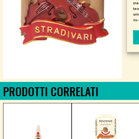
mem
tec
uni
su 
PRODOTTI CORRELATI