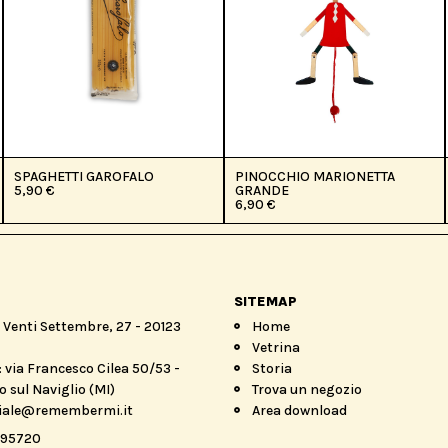
SPAGHETTI GAROFALO
PINOCCHIO MARIONETTA
5,90
€
GRANDE
6,90
€
SITEMAP
a Venti Settembre, 27 - 20123
Home
Vetrina
 via Francesco Cilea 50/53 -
Storia
 sul Naviglio (MI)
Trova un negozio
iale@remembermi.it
Area download
895720