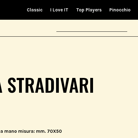
Classic
I Love IT
Top Players
Pinocchio
 STRADIVARI
nto a mano misura: mm. 70X50