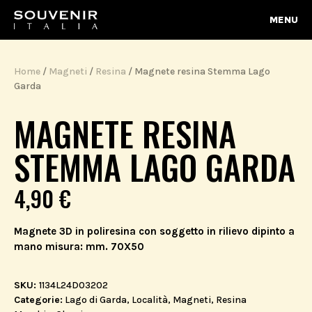
MENU
Home
/
Magneti
/
Resina
/ Magnete resina Stemma Lago
Garda
MAGNETE RESINA
STEMMA LAGO GARDA
4,90
€
Magnete 3D in poliresina con soggetto in rilievo dipinto a
mano misura: mm. 70X50
SKU:
1134L24D03202
Categorie:
Lago di Garda
,
Località
,
Magneti
,
Resina