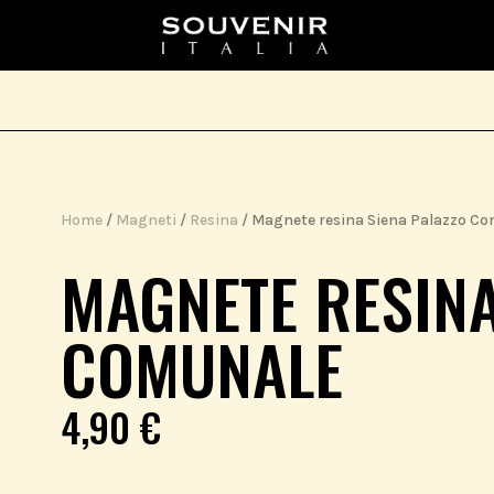
Home
/
Magneti
/
Resina
/ Magnete resina Siena Palazzo C
MAGNETE RESINA
COMUNALE
4,90
€