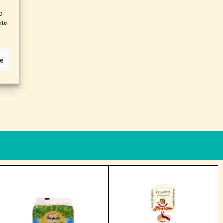
ID
nte
ze