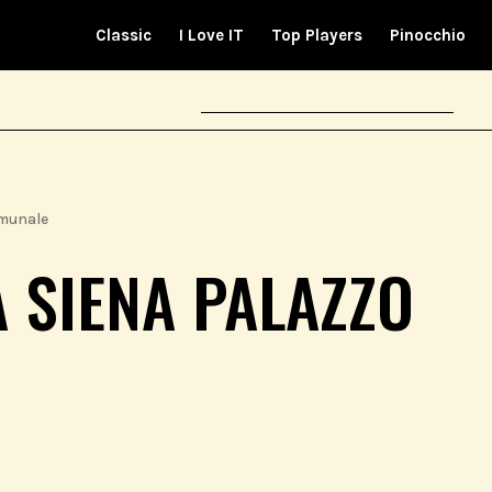
Classic
I Love IT
Top Players
Pinocchio
omunale
 SIENA PALAZZO