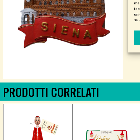
mem
tec
uni
su 
PRODOTTI CORRELATI