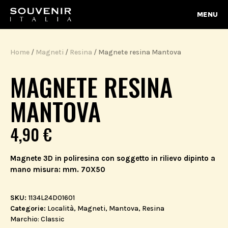
MENU
Home
/
Magneti
/
Resina
/ Magnete resina Mantova
MAGNETE RESINA
MANTOVA
4,90
€
Magnete 3D in poliresina con soggetto in rilievo dipinto a
mano misura: mm. 70X50
SKU:
1134L24D01601
Categorie:
Località
,
Magneti
,
Mantova
,
Resina
Marchio:
Classic