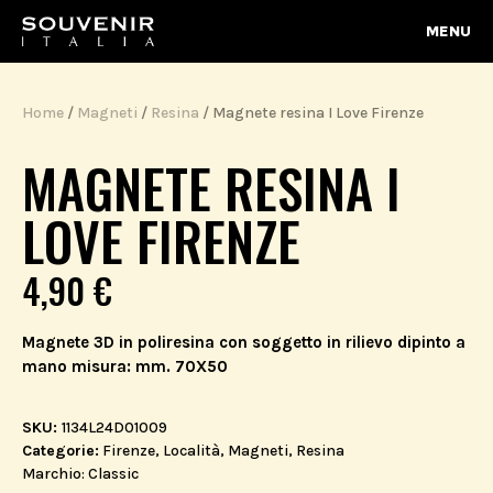
MENU
Home
/
Magneti
/
Resina
/ Magnete resina I Love Firenze
MAGNETE RESINA I
LOVE FIRENZE
4,90
€
Magnete 3D in poliresina con soggetto in rilievo dipinto a
mano misura: mm. 70X50
SKU:
1134L24D01009
Categorie:
Firenze
,
Località
,
Magneti
,
Resina
Marchio:
Classic