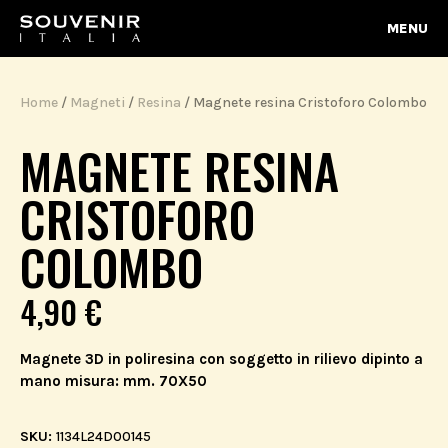
MENU
Home
/
Magneti
/
Resina
/ Magnete resina Cristoforo Colombo
MAGNETE RESINA
CRISTOFORO
COLOMBO
4,90
€
Magnete 3D in poliresina con soggetto in rilievo dipinto a
mano misura: mm. 70X50
SKU:
1134L24D00145