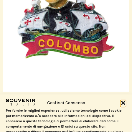
PRODOTTI CORRELATI
Gestisci Consenso
Per fornire le migliori esperienze, utilizziamo tecnologie come i cookie
per memorizzare e/o accedere alle informazioni del dispositivo. Il
consenso a queste tecnologie ci permetterà di elaborare dati come il
comportamento di navigazione o ID unici su questo sito. Non
acconsentire o ritirare il consenso può influire negativamente su alcune