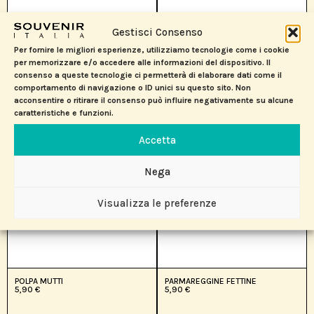
Gestisci Consenso
SAPORFETTE PECORINO
PINOCCHIO SNODATO
Per fornire le migliori esperienze, utilizziamo tecnologie come i cookie
5,90
€
4,90
€
per memorizzare e/o accedere alle informazioni del dispositivo. Il
consenso a queste tecnologie ci permetterà di elaborare dati come il
comportamento di navigazione o ID unici su questo sito. Non
acconsentire o ritirare il consenso può influire negativamente su alcune
caratteristiche e funzioni.
Accetta
Nega
Visualizza le preferenze
POLPA MUTTI
PARMAREGGINE FETTINE
5,90
€
5,90
€