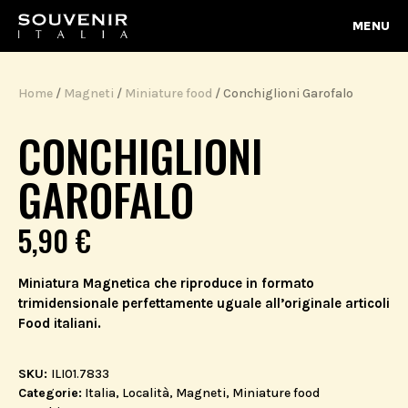
MENU
Home
/
Magneti
/
Miniature food
/ Conchiglioni Garofalo
CONCHIGLIONI
GAROFALO
5,90
€
Miniatura Magnetica che riproduce in formato
trimidensionale perfettamente uguale all’originale articoli
Food italiani.
SKU:
ILI01.7833
Categorie:
Italia
,
Località
,
Magneti
,
Miniature food