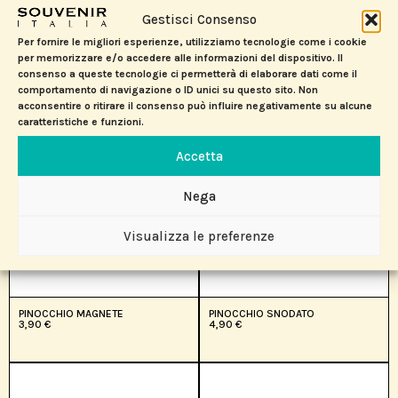
BABY BEL
PINOCCHIO FISCHIETTO LEGNO
Gestisci Consenso
5,90
€
3,90
€
Per fornire le migliori esperienze, utilizziamo tecnologie come i cookie
per memorizzare e/o accedere alle informazioni del dispositivo. Il
consenso a queste tecnologie ci permetterà di elaborare dati come il
comportamento di navigazione o ID unici su questo sito. Non
acconsentire o ritirare il consenso può influire negativamente su alcune
caratteristiche e funzioni.
Accetta
Nega
Visualizza le preferenze
PINOCCHIO MAGNETE
PINOCCHIO SNODATO
3,90
€
4,90
€