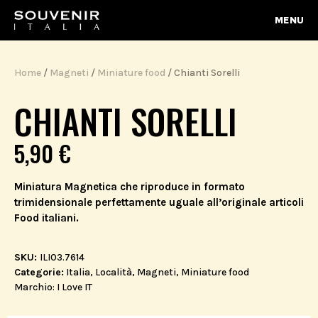
MENU
Home
/
Magneti
/
Miniature food
/ Chianti Sorelli
CHIANTI SORELLI
5,90
€
Miniatura Magnetica che riproduce in formato
trimidensionale perfettamente uguale all’originale articoli
Food italiani.
SKU:
ILI03.7614
Categorie:
Italia
,
Località
,
Magneti
,
Miniature food
Marchio:
I Love IT