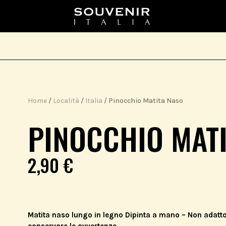
Home
/
Località
/
Italia
/ Pinocchio Matita Naso
PINOCCHIO MAT
2,90
€
Matita naso lungo in legno Dipinta a mano – Non adatto 
conservare le avvertenze