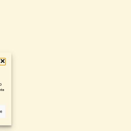
ID
nte
ze