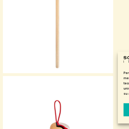
Per
mem
tec
uni
su 