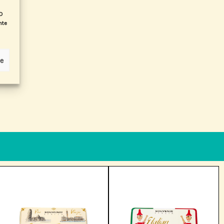
ID
nte
ze