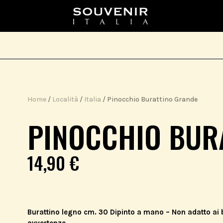
Home
/
Località
/
Italia
/ Pinocchio Burattino Grande
PINOCCHIO BUR
14,90
€
Burattino legno cm. 30 Dipinto a mano – Non adatto ai b
avvertenze