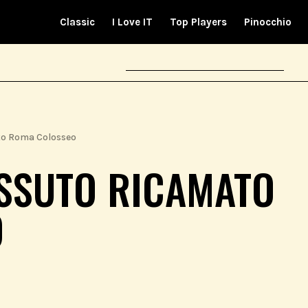
Classic
I Love IT
Top Players
Pinocchio
ato Roma Colosseo
ESSUTO RICAMATO
O