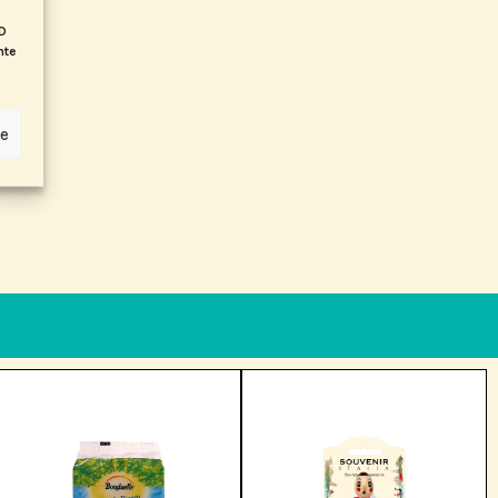
ID
nte
ze