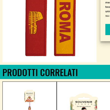
mem
tec
uni
su 
PRODOTTI CORRELATI