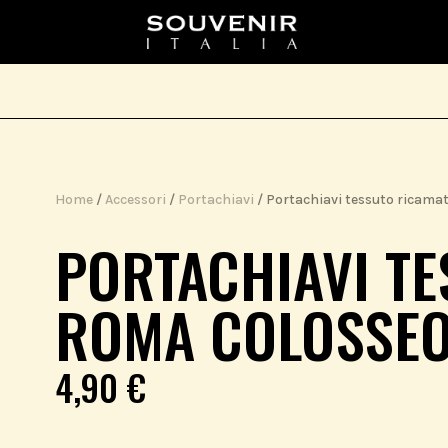
Home
/
Accessori
/
Portachiavi
/ Portachiavi tessuto ricam
PORTACHIAVI T
ROMA COLOSSE
4,90
€