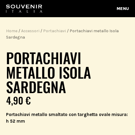
MENU
Home
/
Accessori
/
Portachiavi
/ Portachiavi metallo Isola
Sardegna
PORTACHIAVI
METALLO ISOLA
SARDEGNA
4,90
€
Portachiavi metallo smaltato con targhetta ovale misura:
h 52 mm