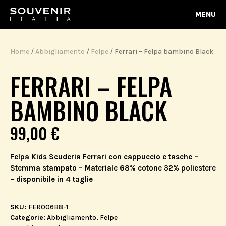
MENU
Home
/
Abbigliamento
/
Felpe
/ Ferrari – Felpa bambino Black
FERRARI – FELPA
BAMBINO BLACK
99,00
€
Felpa Kids Scuderia Ferrari con cappuccio e tasche –
Stemma stampato – Materiale 68% cotone 32% poliestere
– disponibile in 4 taglie
SKU:
FER006B8-1
Categorie:
Abbigliamento
,
Felpe